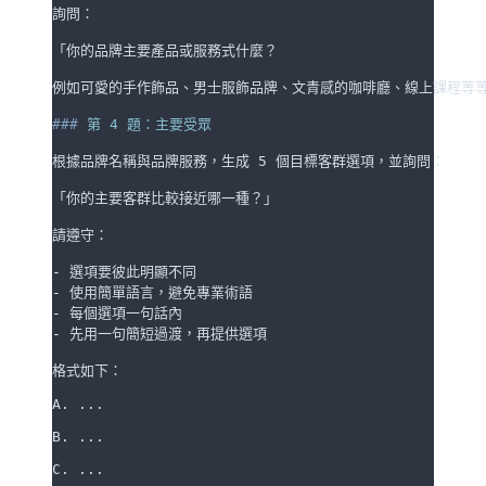
詢問：
「你的品牌主要產品或服務式什麼？
例如可愛的手作飾品、男士服飾品牌、文青感的咖啡廳、線上課程等
###
 第 4 題：主要受眾
根據品牌名稱與品牌服務，生成 5 個目標客群選項，並詢問：
「你的主要客群比較接近哪一種？」
請遵守：
-
 選項要彼此明顯不同
-
 使用簡單語言，避免專業術語
-
 每個選項一句話內
-
 先用一句簡短過渡，再提供選項
格式如下：
A. ...
B. ...
C. ...