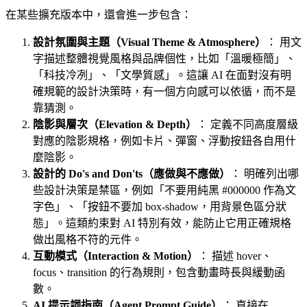
在某些擴充版本中，還會進一步包含：
設計氛圍與主題（Visual Theme & Atmosphere）
： 用文
字描述整體視覺風格與品牌個性，比如「溫暖極簡」、
「科技冷冽」、「文學質感」。這讓 AI 在面對沒有明
確規範的設計決策時，有一個方向感可以依循，而不是
靠猜測。
陰影與層次（Elevation & Depth）
： 定義不同高度層級
對應的陰影規格，例如卡片、彈窗、浮動按鈕各自用什
麼陰影。
設計的 Do's and Don'ts（應做與不應做）
： 明確列出哪
些設計決策是禁區，例如「不要用純黑 #000000 作為文
字色」、「按鈕不要加 box-shadow，用背景色區分狀
態」。這類約束對 AI 特別有效，能防止它用正確規格
做出風格不符的元件。
互動模式（Interaction & Motion）
： 描述 hover、
focus、transition 的行為規則，包含動畫時長與緩動函
數。
AI 提示詞指南（Agent Prompt Guide）
： 直接在