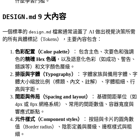
什麼學習門檻。
9 大內容
DESIGN.md
一個標準的
檔案通常涵蓋了 AI 做出視覺決策所需
design.md
的所有具體標記（Tokens），主要內容包含：
色彩配置（Color palette）
： 包含主色、次要色和強調
色的
精確 Hex 色碼
，以及語意化色彩（如成功、警告、
錯誤等）和文字顏色層級。
排版與字體（Typography）
： 字體家族與備用字體、字
體大小縮放比例（標題、內文、註解）、字體粗細、行
高與字距。
間距與佈局（Spacing and layout）
： 基礎間距單位（如
4px 或 8px 網格系統）、常用的間距數值、容器寬度與
響應式斷點。
元件樣式（Component styles）
： 按鈕與卡片的圓角數
值（Border radius）、陰影定義與層級、邊框樣式與粗
細。