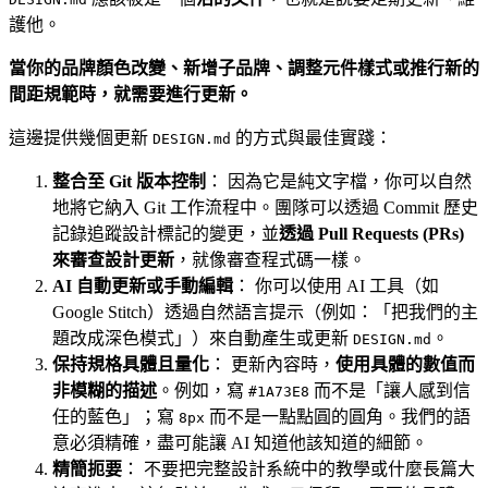
護他。
當你的品牌顏色改變、新增子品牌、調整元件樣式或推行新的
間距規範時，就需要進行更新。
這邊提供幾個更新
的方式與最佳實踐：
DESIGN.md
整合至 Git 版本控制
： 因為它是純文字檔，你可以自然
地將它納入 Git 工作流程中。團隊可以透過 Commit 歷史
記錄追蹤設計標記的變更，並
透過 Pull Requests (PRs)
來審查設計更新
，就像審查程式碼一樣。
AI 自動更新或手動編輯
： 你可以使用 AI 工具（如
Google Stitch）透過自然語言提示（例如：「把我們的主
題改成深色模式」）來自動產生或更新
。
DESIGN.md
保持規格具體且量化
： 更新內容時，
使用具體的數值而
非模糊的描述
。例如，寫
而不是「讓人感到信
#1A73E8
任的藍色」；寫
而不是一點點圓的圓角。我們的語
8px
意必須精確，盡可能讓 AI 知道他該知道的細節。
精簡扼要
： 不要把完整設計系統中的教學或什麼長篇大