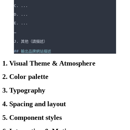
C. ...
D. ...
E. ...
…
J. 其他（請描述）
##
 輸出品牌網站描述
1. Visual Theme & Atmosphere
2. Color palette
3. Typography
4. Spacing and layout
5. Component styles