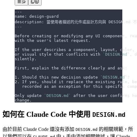
---
name: design-guard
description: 當使用者描述的元件或設計方向與 DESIGN.md
---
Before creating or modifying any UI component, rea
with the user's latest request.
If the user describes a component, layout, color, 
or visual style that conflicts with 
`DESIGN.md`
, d
silently.
First, explain the difference clearly and ask:
1.
 Should this new decision update 
`DESIGN.md`
?
2.
 If yes, should it replace the existing rule, be
   recorded as an exception for this specific comp
Only update 
`DESIGN.md`
 after the user confirms ho
change.
如何在 Claude Code 中使用
DESIGN.md
由於目前 Claude Code 還沒有添加
的相關規範，所
DESIGN.md
以我們可以在
中，手中添加相關敘述，讓 Claude
CLAUDE.md