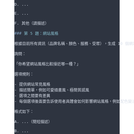
D. ...
E. ...
F. 其他（請描述）
###
 第 5 題：網站風格
根據目前所有資訊（品牌名稱、顏色、服務、受眾），生成 10 個網
詢問：
「你希望網站風格比較接近哪一種？」
選項規則：
-
 提供網站常見風格
-
 描述簡單，例如可愛插畫風、極簡質感風
-
 選項之間要有差異
-
 每個選項後面要告訴使用者具體會如何影響網站風格，例如配色變
格式如下：
A. ...（簡短描述）
B. ...